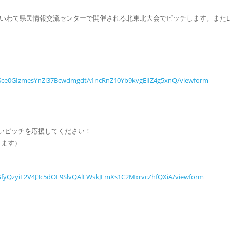
ナ・いわて県民情報交流センターで開催される北東北大会でピッチします。またE
QLSce0GIzmesYnZl37BcwdmgdtA1ncRnZ10Yb9kvgEiIZ4g5xnQ/viewform
いピッチを応援してください！
ります）
LSfyQzyiE2V4J3c5dOL9SlvQAlEWskJLmXs1C2MxrvcZhfQXiA/viewform