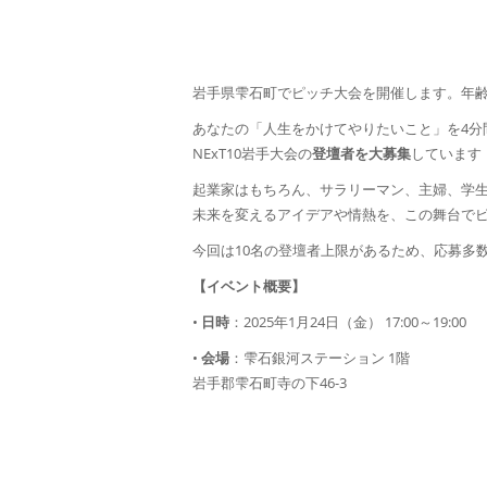
岩手県雫石町でピッチ大会を開催します。年
あなたの「人生をかけてやりたいこと」を4分
NExT10岩手大会の
登壇者を大募集
しています
起業家はもちろん、サラリーマン、主婦、学
未来を変えるアイデアや情熱を、この舞台で
今回は10名の登壇者上限があるため、応募多
【イベント概要】
•
日時
：2025年1月24日（金） 17:00～19:00
•
会場
：雫石銀河ステーション 1階
岩手郡雫石町寺の下46-3