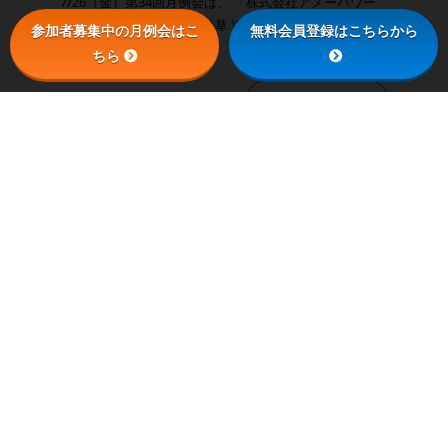
7/26（金）第34回月例会は、 「株式会社アメーバワー
クス 代表取締役CEO 松草 達人氏」 をお迎えして講
参加者募集中の月例会はこ
無料会員登録はこちらから
演会を開催します。
ちら
続きを読む
2024/05/23
岩手イノベーションベース第33回月
例会『株式会社AViC 代表取締役社
長 市原 創吾氏 講演会』開催のお
知らせ（2024/6/28(金)18：00～）
【現地開催（アイーナ・いわて県民
情報交流センター 501A会議室）】