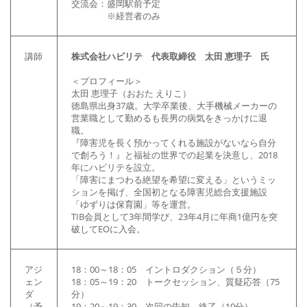
交流会：盛岡駅前予定
※経営者のみ
講師
株式会社ハビリテ 代表取締役 太田 恵理子 氏
＜プロフィール＞
太田 恵理子（おおた えりこ）
徳島県出身37歳。大学卒業後、大手機械メーカーの
営業職として勤めるも長男の病気をきっかけに退
職。
『障害児を長く預かってくれる施設がないなら自分
で創ろう！』と福祉の世界での起業を決意し、2018
年にハビリテを設立。
「障害にまつわる絶望を希望に変える」というミッ
ションを掲げ、全国初となる障害児総合支援施設
「ゆずりは保育園」等を運営。
TIB会員として3年間学び、23年4月に年商1億円を突
破してEOに入会。
アジ
18：00～18：05 イントロダクション（５分）
ェン
18：05～19：20 トークセッション、質疑応答（75
ダ
分）
（予
19：20～19：30 次回の告知、終了（10分）