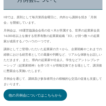
IIBでは、原則として毎月第四金曜日に、内外から講師を招き「月例
会」を開催しています。
月例会は、IIB運営協議会会長の佐々木が所属する、世界の起業家会員
14,000名以上を擁する世界有数の起業家組織「EO」が持つ数々の起業
家が成長するノウハウの一つです。
講師としてご登壇いただいた起業家の方々から、企業戦略やこれまでの
経験における経営者としての葛藤や判断など、リアルな体験をお話しい
ただきます。 また、県内の起業家や社会人、学生などアントレプレナ
ーシップ（起業家精神）を持つ方々が情報交換できる場として、講演後
に懇親会も実施いたします。
月例会を通じて、講師及び参加者同士の積極的な交流の促進も支援して
まいります。
他の月例会についてはこちらから