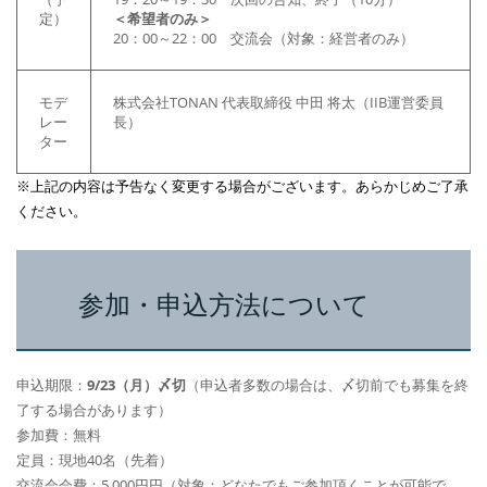
定）
＜希望者のみ＞
20：00～22：00 交流会（対象：経営者のみ）
モデ
株式会社TONAN 代表取締役 中田 将太（IIB運営委員
レー
長）
ター
※上記の内容は予告なく変更する場合がございます。あらかじめご了承
ください。
参加・申込方法について
申込期限：
9/23（月）〆切
（申込者多数の場合は、〆切前でも募集を終
了する場合があります）
参加費：無料
定員：現地40名（先着）
交流会会費：5,000円円（対象：どなたでもご参加頂くことが可能で