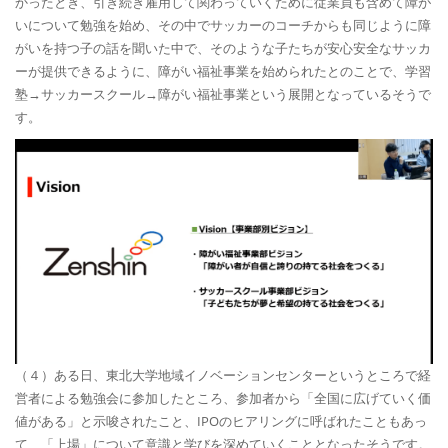
かったとき、引き続き雇用して関わっていくために従業員も含めて障が
いについて勉強を始め、その中でサッカーのコーチからも同じように障
がいを持つ子の話を聞いた中で、そのような子たちが安心安全なサッカ
ーが提供できるように、障がい福祉事業を始められたとのことで、学習
塾→サッカースクール→障がい福祉事業という展開となっているそうで
す。
（４）ある日、東北大学地域イノベーションセンターというところで経
営者による勉強会に参加したところ、参加者から「全国に広げていく価
値がある」と示唆されたこと、IPOのヒアリングに呼ばれたこともあっ
て、「上場」について意識と学びを深めていくこととなったそうです。