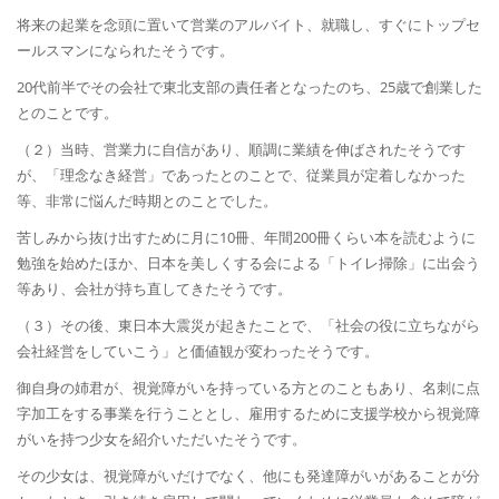
将来の起業を念頭に置いて営業のアルバイト、就職し、すぐにトップセ
ールスマンになられたそうです。
20代前半でその会社で東北支部の責任者となったのち、25歳で創業した
とのことです。
（２）当時、営業力に自信があり、順調に業績を伸ばされたそうです
が、「理念なき経営」であったとのことで、従業員が定着しなかった
等、非常に悩んだ時期とのことでした。
苦しみから抜け出すために月に10冊、年間200冊くらい本を読むように
勉強を始めたほか、日本を美しくする会による「トイレ掃除」に出会う
等あり、会社が持ち直してきたそうです。
（３）その後、東日本大震災が起きたことで、「社会の役に立ちながら
会社経営をしていこう」と価値観が変わったそうです。
御自身の姉君が、視覚障がいを持っている方とのこともあり、名刺に点
字加工をする事業を行うこととし、雇用するために支援学校から視覚障
がいを持つ少女を紹介いただいたそうです。
その少女は、視覚障がいだけでなく、他にも発達障がいがあることが分