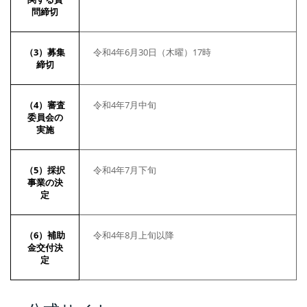
問締切
（3）募集
令和4年6月30日（木曜）17時
締切
（4）審査
令和4年7月中旬
委員会の
実施
（5）採択
令和4年7月下旬
事業の決
定
（6）補助
令和4年8月上旬以降
金交付決
定