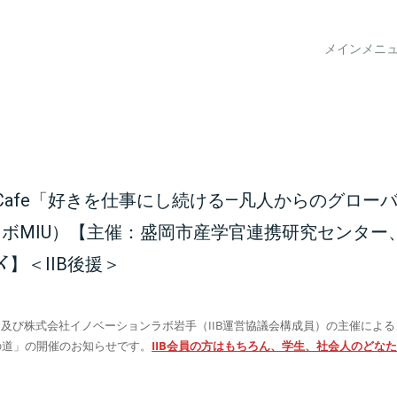
メインメニ
U Cafe「好きを仕事にし続ける―凡人からのグロ
＠コラボMIU）【主催：盛岡市産学官連携研究セン
〆】＜IIB後援＞
及び株式会社イノベーションラボ岩手（IIB運営協議会構成員）の主催による、第
の道」の開催のお知らせです。
IIB会員の方はもちろん、学生、社会人のどな