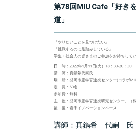
第78回MIU Cafe
道」
『やりたいことを見つけたい』
『挑戦するのに足踏みしている』
学生・社会人の皆さまのご参加をお待ちして
日 時：2022年1月11日(火）18：30-20：30
講 師：真鍋希代嗣氏
場 所：盛岡市産学官連携センター(コラボMI
定 員：50名
参加費：無料
主 催：盛岡市産学官連携研究センター、（
後 援：岩手イノベーションベース
講師：真鍋希 代嗣 氏