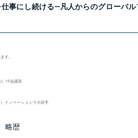
「好きを仕事にし続ける―凡人からのグロー
います。
U）1F会議室
株）イノベーションラボ岩手
 略歴