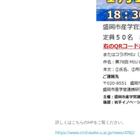
詳しくはこちらのHPをご覧ください。
https://www.ccrd.iwate-u.ac.jp/news/4782/