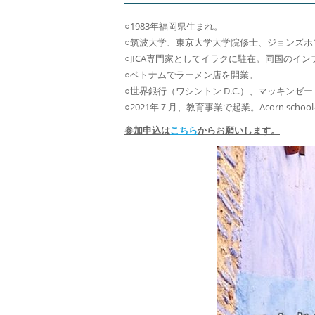
○1983年福岡県生まれ。
○筑波大学、東京大学大学院修⼠、ジョンズホ
○JICA専門家としてイラクに駐在。同国のイ
○ベトナムでラーメン店を開業。
○世界銀行（ワシントン D.C.）、マッキン
○2021年７月、教育事業で起業。Acorn sch
参加申込は
こちら
からお願いします。