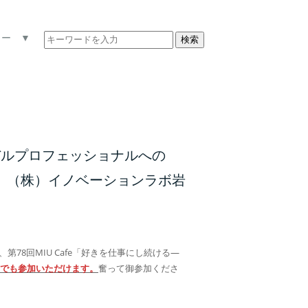
ュー ▼
検索
ーバルプロフェッショナルへの
ター、（株）イノベーションラボ岩
78回MIU Cafe「好きを仕事にし続ける―
たでも参加いただけます。
奮って御参加くださ