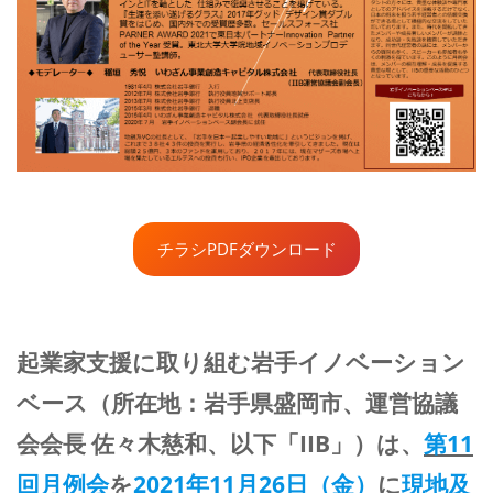
チラシPDFダウンロード
起業家支援に取り組む岩手イノベーション
ベース（所在地：岩手県盛岡市、運営協議
会会長 佐々木慈和、以下「IIB」）は、
第11
回月例会
を
2021年11月26日（金）
に
現地及