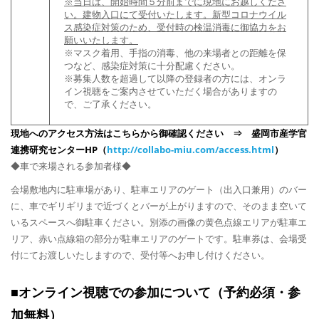
※当日は、開始時間５分前までに現地にお越しくださ
い。建物入口にて受付いたします。新型コロナウイル
ス感染症対策のため、受付時の検温消毒に御協力をお
願いいたします。
※マスク着用、手指の消毒、他の来場者との距離を保
つなど、感染症対策に十分配慮ください。
※募集人数を超過して以降の登録者の方には、オンラ
イン視聴をご案内させていただく場合がありますの
で、ご了承ください。
現地へのアクセス方法はこちらから御確認ください ⇒ 盛岡市産学官
連携研究センターHP（
http://collabo-miu.com/access.html
）
◆車で来場される参加者様◆
会場敷地内に駐車場があり、駐車エリアのゲート（出入口兼用）のバー
に、車でギリギリまで近づくとバーが上がりますので、そのまま空いて
いるスペースへ御駐車ください。別添の画像の黄色点線エリアが駐車エ
リア、赤い点線箱の部分が駐車エリアのゲートです。駐車券は、会場受
付にてお渡しいたしますので、受付等へお申し付けください。
■オンライン視聴での参加について（予約必須・参
加無料）