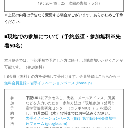
19：20～19：25 次回の告知（５分）
※上記の内容は予告なく変更する場合がございます。あらかじめご了承
ください。
■現地での参加について（予約必須・参加無料※先
着50名）
本月例会では、下記手順で予約した方に限り、現地参加いただくことが
可能です。 （参加無料）
IIB会員（無料）の方を優先して受付けます。会員登録はこちらから⇒
無料会員登録 – 岩手イノベーションベース (iibase.jp)
参
下記URLにアクセス
し、氏名、メールアドレス、所属
加
などを入力いただき、参加方法は「現地参加（盛岡市
予
産学官連携研究センター（コラボMIU））」を選択
約
し、
11月25日（木）17時までにお申込みください。
方
岩手イノベーションベース（IIB）第11回月例会参加申
法
込フォーム (google.com)