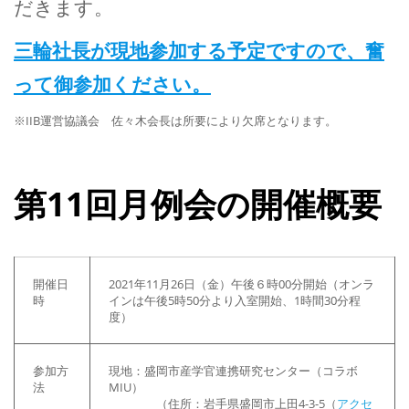
だきます。
三輪社長が現地参加する予定ですので、奮
って御参加ください。
※IIB運営協議会 佐々木会長は所要により欠席となります。
第11回月例会の開催概要
開催日
2021年11月26日（金）午後６時00分開始（オンラ
時
インは午後5時50分より入室開始、1時間30分程
度）
参加方
現地：盛岡市産学官連携研究センター（コラボ
法
MIU）
（住所：岩手県盛岡市上田4-3-5（
アクセ