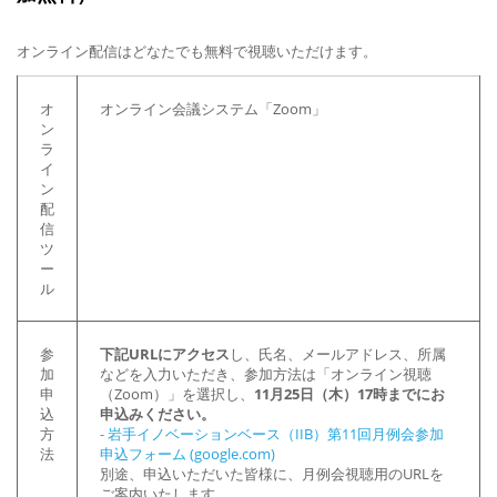
オンライン配信はどなたでも無料で視聴いただけます。
オ
オンライン会議システム「Zoom」
ン
ラ
イ
ン
配
信
ツ
ー
ル
参
下記URLにアクセス
し、氏名、メールアドレス、所属
加
などを入力いただき、参加方法は「オンライン視聴
申
（Zoom）」を選択し、
11月25日（木）17時までにお
込
申込みください。
方
-
岩手イノベーションベース（IIB）第11回月例会参加
法
申込フォーム (google.com)
別途、申込いただいた皆様に、月例会視聴用のURLを
ご案内いたします。