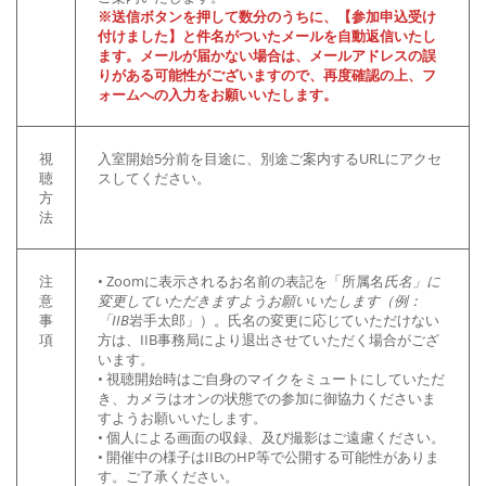
※送信ボタンを押して数分のうちに、【参加申込受け
付けました】と件名がついたメールを自動返信いたし
ます。メールが届かない場合は、メールアドレスの誤
りがある可能性がございますので、再度確認の上、フ
ォームへの入力をお願いいたします。
視
入室開始5分前を目途に、別途ご案内するURLにアクセ
聴
スしてください。
方
法
注
• Zoomに表示されるお名前の表記を「所属名
氏名」に
意
変更していただきますようお願いいたします（例：
事
「IIB
岩手太郎」）。氏名の変更に応じていただけない
項
方は、IIB事務局により退出させていただく場合がござ
います。
• 視聴開始時はご自身のマイクをミュートにしていただ
き、カメラはオンの状態での参加に御協力くださいま
すようお願いいたします。
• 個人による画面の収録、及び撮影はご遠慮ください。
• 開催中の様子はIIBのHP等で公開する可能性がありま
す。ご了承ください。