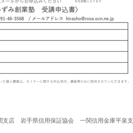
関⽀店 岩⼿県信⽤保証協会 ⼀関信⽤⾦庫平泉