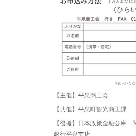
【主催】平泉商⼯会
【共催】平泉町観光商⼯課
【後援】⽇本政策⾦融公庫⼀
銀⾏平泉支店