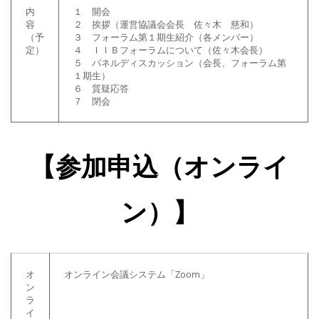
内
１ 開会
容
２ 挨拶（運営協議会会長 佐々木 慈和）
（予
３ フォーラム第１期生紹介（各メンバー）
定）
４ ＩＩＢフォーラムについて（佐々木会長）
５ パネルディスカッション（会長、フォーラム第
１期生）
６ 質疑応答
７ 閉会
【参加申込（オンライ
ン）】
オ
オンライン会議システム「Zoom」
ン
ラ
イ