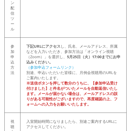
ン
配
信
ツ
ー
ル
参
下記URLにアクセス
し、氏名、メールアドレス、所属
加
などを入力いただき、参加方法は「オンライン視聴
申
（Zoom）」を選択し、
5月25日（火）17:00までにお申
込
込みください。
方
（参加申込フォームリンク）
法
別途、申込いただいた皆様に、月例会視聴用のURLを
ご案内いたします。
※送信ボタンを押して数分のうちに、【参加申込受け
付けました】と件名がついたメールを自動返信いたし
ます。メールが届かない場合は、メールアドレスの誤
りがある可能性がございますので、再度確認の上、フ
ォームへの入力をお願いいたします。
視
入室開始時間になりましたら、別途ご案内するURLに
聴
アクセスしてください。