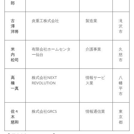
郎
古
炎重工株式会社
製造業
滝
澤
沢
洋将
市
米
有限会社ホームセンタ
介護事業
久
内
ー仙台
慈
松司
市
高
株式会社NEXT
情報サービ
八
橋
REVOLUTION
ス業
幡
一真
平
市
佐々
株式会社GRCS
情報通信業
東
木
京
慈和
都