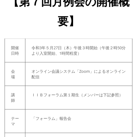
【第７回月例会の開催概
要】
開催
令和3年５月27日（木）午後３時開始（午後２時50分
日時
より入室開始、1時間程度）
会
オンライン会議システム「Zoom」によるオンライン
場
配信
講
ＩＩＢフォーラム第１期生（メンバーは下記参照）
師
テー
「フォーラム」報告会
マ