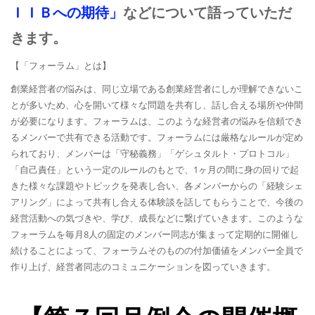
ＩＩＢへの期待
」
などについて語っていただ
きます。
【「フォーラム」とは】
創業経営者の悩みは、同じ立場である創業経営者にしか理解できないこ
とが多いため、心を開いて様々な問題を共有し、話し合える場所や仲間
が必要になります。フォーラムは、このような経営者の悩みを信頼でき
るメンバーで共有できる活動です。フォーラムには厳格なルールが定め
られており、メンバーは「守秘義務」「ゲシュタルト・プロトコル」
「自己責任」という一定のルールのもとで、1ヶ月の間に身の回りで起
きた様々な課題やトピックを発表し合い、各メンバーからの「経験シェ
アリング」によって共有し合える体験談を話してもらうことで、今後の
経営活動への気づきや、学び、成長などに繋げていきます。このような
フォーラムを毎月8人の固定のメンバー同志が集まって定期的に開催し
続けることによって、フォーラムそのものの付加価値をメンバー全員で
作り上げ、経営者同志のコミュニケーションを図っていきます。