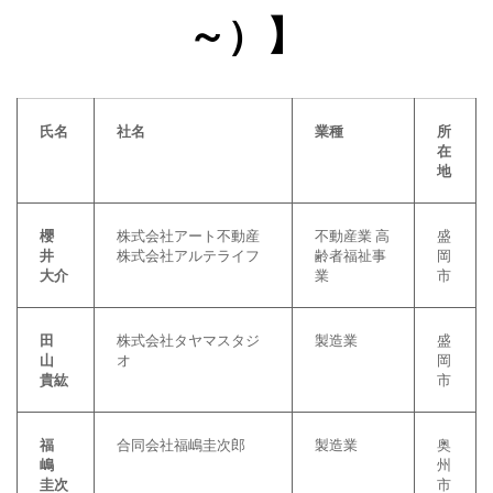
～）】
氏名
社名
業種
所
在
地
櫻
株式会社アート不動産
不動産業 高
盛
井
株式会社アルテライフ
齢者福祉事
岡
大介
業
市
田
株式会社タヤマスタジ
製造業
盛
山
オ
岡
貴紘
市
福
合同会社福嶋圭次郎
製造業
奥
嶋
州
圭次
市