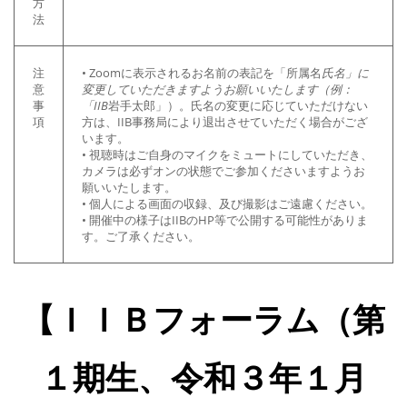
方
法
注
• Zoomに表示されるお名前の表記を「所属名
氏名」に
意
変更していただきますようお願いいたします（例：
事
「IIB
岩手太郎」）。氏名の変更に応じていただけない
項
方は、IIB事務局により退出させていただく場合がござ
います。
• 視聴時はご自身のマイクをミュートにしていただき、
カメラは必ずオンの状態でご参加くださいますようお
願いいたします。
• 個人による画面の収録、及び撮影はご遠慮ください。
• 開催中の様子はIIBのHP等で公開する可能性がありま
す。ご了承ください。
【ＩＩＢフォーラム（第
１期生、令和３年１月