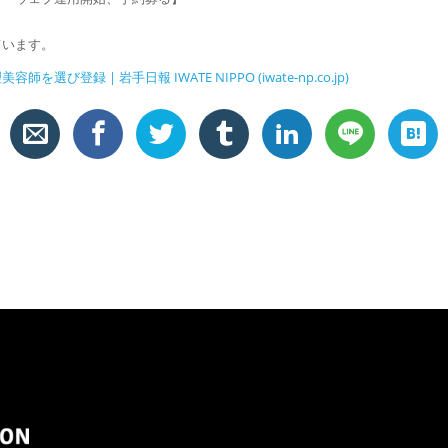
ています。
録 | 岩手日報 IWATE NIPPO (iwate-np.co.jp)