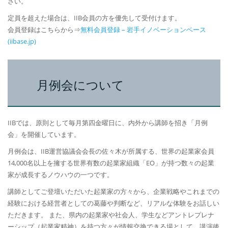
さい。
定員を超えた場合は、IIB会員の方を優先して受付けます。
会員登録はこちらから⇒
無料会員登録 – 岩手イノベーションベース
(iibase.jp)
月例会について
IIBでは、原則として毎月第四金曜日に、内外から講師を招き「月例
会」を開催しています。
月例会は、IIB運営協議会会長の佐々木が所属する、世界の起業家会員
14,000名以上を擁する世界有数の起業家組織「EO」が持つ数々の起業
家が成長するノウハウの一つです。
講師としてご登壇いただいた起業家の方々から、企業戦略やこれまでの
経験における経営者としての葛藤や判断など、リアルな体験をお話しい
ただきます。 また、県内の起業家や社会人、学生などアントレプレナ
ーシップ（起業家精神）を持つ方々が情報交換できる場として、講演後