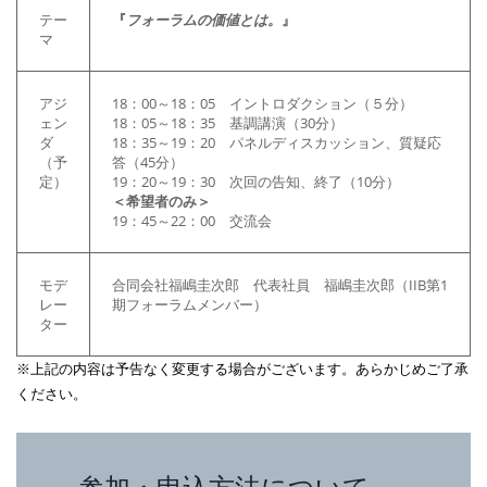
テー
『
フォーラムの価値とは。
』
マ
アジ
18：00～18：05 イントロダクション（５分）
ェン
18：05～18：35 基調講演（30分）
ダ
18：35～19：20 パネルディスカッション、質疑応
（予
答（45分）
定）
19：20～19：30 次回の告知、終了（10分）
＜希望者のみ＞
19：45～22：00 交流会
モデ
合同会社福嶋圭次郎 代表社員 福嶋圭次郎（IIB第1
レー
期フォーラムメンバー）
ター
※上記の内容は予告なく変更する場合がございます。あらかじめご了承
ください。