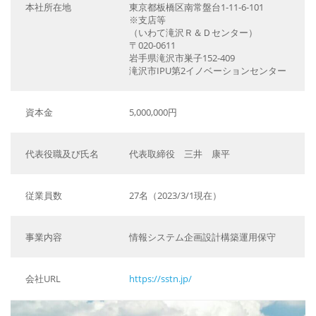
本社所在地
東京都板橋区南常盤台1-11-6-101
※支店等
（いわて滝沢Ｒ＆Ｄセンター）
〒020-0611
岩手県滝沢市巣子152-409
滝沢市IPU第2イノベーションセンター
資本金
5,000,000円
代表役職及び氏名
代表取締役 三井 康平
従業員数
27名（2023/3/1現在）
事業内容
情報システム企画設計構築運用保守
会社URL
https://sstn.jp/