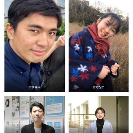
荒牧健斗
宮野なつ