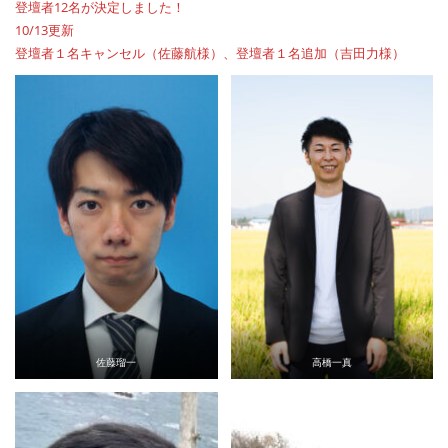
登壇者12名が決定しました！
10/13更新
登壇者１名キャンセル（佐藤航様）、登壇者１名追加（吉田力様）
佐藤瑠一
高橋一真