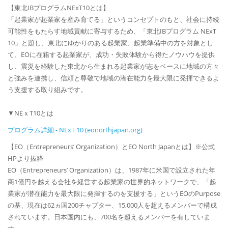
【東北IBプログラムNExT10とは】
「起業家が起業家を産み育てる」というコンセプトのもと、社会に持続
可能性をもたらす地域貢献に寄与するため、「東北IBプログラム NExT
10」と題し、東北にゆかりのある起業家、起業準備中の方を対象とし
て、EOに在籍する起業家が、成功・失敗体験から得たノウハウを提供
し、震災を経験した東北から生まれる起業家が志をベースに地域の方々
と強みを連携し、信頼と尊敬で地域の潜在能力を最大限に発揮できるよ
う支援する取り組みです。
▼NEｘT10とは
プログラム詳細 - NExT 10 (eonorthjapan.org)
【EO（Entrepreneurs’ Organization）とEO North Japanとは】※公式
HPより抜粋
EO（Entrepreneurs’ Organization）は、1987年に米国で設立された年
商1億円を越える会社を経営する起業家の世界的ネットワークで、「起
業家が潜在能力を最大限に発揮するのを支援する」というEOのPurpose
の基、現在は62ヵ国200チャプター、15,000人を超えるメンバーで構成
されています。日本国内にも、700名を超えるメンバーを有していま