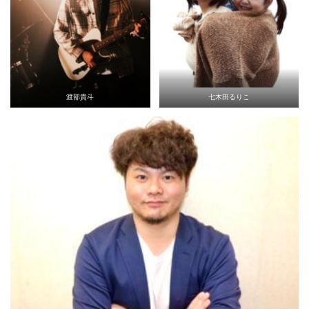
渡部貴斗
七木田るりこ