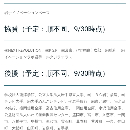
岩手イノベーションベース
協賛（予定：順不同、9/30時点）
㈱NEXT REVOLUTION、㈱K.S.P、㈱及富、(同)福嶋圭次郎、㈱航和、 ㈱
イベーションラボ岩手、㈱クジラテラス
後援（予定：順不同、9/30時点）
学校法人龍澤学館、公立大学法人岩手県立大学、㈱ＩＢＣ岩手放送、㈱
テレビ岩手、㈱岩手めんこいテレビ、㈱岩手銀行、㈱東北銀行、㈱北日
本銀行、盛岡信用金庫、宮古信用金庫、一関信用金庫、水沢信用金庫、
公益財団法人いわて産業振興センター、盛岡市、宮古市、久慈市、一関
市、八幡平市、奥州市、滝沢市、雫石町、葛巻町、紫波町、平泉、住田
町、大槌町、山田町、岩泉町、岩手県