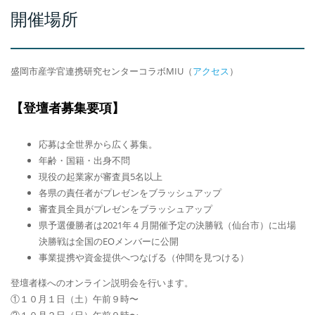
開催場所
盛岡市産学官連携研究センターコラボMIU（
アクセス
）
【登壇者募集要項】
応募は全世界から広く募集。
年齢・国籍・出身不問
現役の起業家が審査員5名以上
各県の責任者がプレゼンをブラッシュアップ
審査員全員がプレゼンをブラッシュアップ
県予選優勝者は2021年４月開催予定の決勝戦（仙台市）に出場
決勝戦は全国のEOメンバーに公開
事業提携や資金提供へつなげる（仲間を見つける）
登壇者様へのオンライン説明会を行います。
①１０月１日（土）午前９時〜
②１０月２日（日）午前９時〜