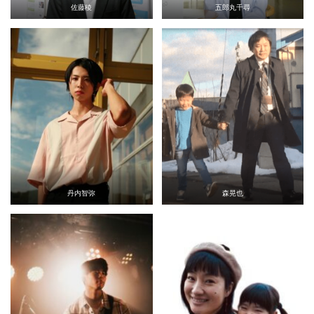
佐藤稜
五郎丸千尋
丹内智弥
森晃也