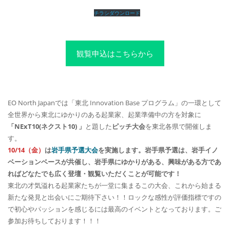
チラシダウンロード
観覧申込はこちらから
EO North Japanでは「東北 Innovation Base プログラム」の一環として
全世界から東北にゆかりのある起業家、起業準備中の方を対象に
「NExT10(ネクスト10) 」
と題した
ピッチ大会
を東北各県で開催しま
す。
10/14（金）
は
岩手県予選大会
を実施します。岩手県予選は、岩手イノ
ベーションベースが共催し、岩手県にゆかりがある、興味がある方であ
ればどなたでも広く登壇・観覧いただくことが可能です！
東北の才気溢れる起業家たちが一堂に集まるこの大会、これから始まる
新たな発見と出会いにご期待下さい！！ロックな感性が評価指標ですの
で初心やパッションを感じるには最高のイベントとなっております。ご
参加お待ちしております！！！