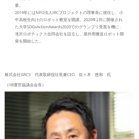
業。
2019年にはNPO法人IRCプロジェクトの理事長に就任し、小
中高校生向けのロボット教室を開講。2020年2月に開催され
た大学SDGsActionAwards2020でのグランプリ受賞を機に、
滝沢ロボティクス合同会社を設立し、屋外用搬送ロボット開
発を開始した。
株式会社GRCS 代表取締役社長兼CEO 佐々木 慈和 氏
（IIB運営協議会会長）