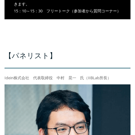
きます。
15：10～15：30 フリートーク（参加者から質問コーナー）
【パネリスト】
Idein株式会社 代表取締役 中村 晃一 氏（IIBLab所長）