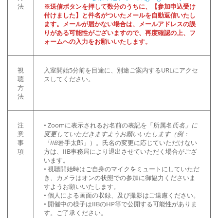
法
※送信ボタンを押して数分のうちに、【参加申込受け
付けました】と件名がついたメールを自動返信いたし
ます。メールが届かない場合は、メールアドレスの誤
りがある可能性がございますので、再度確認の上、フ
ォームへの入力をお願いいたします。
視
入室開始5分前を目途に、別途ご案内するURLにアクセ
聴
スしてください。
方
法
注
• Zoomに表示されるお名前の表記を「所属名
氏名」に
意
変更していただきますようお願いいたします（例：
事
「IIB
岩手太郎」）。氏名の変更に応じていただけない
項
方は、IIB事務局により退出させていただく場合がござ
います。
• 視聴開始時はご自身のマイクをミュートにしていただ
き、カメラはオンの状態での参加に御協力くださいま
すようお願いいたします。
• 個人による画面の収録、及び撮影はご遠慮ください。
• 開催中の様子はIIBのHP等で公開する可能性がありま
す。ご了承ください。