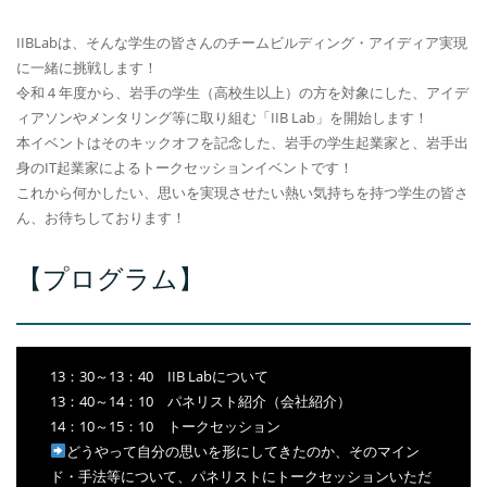
IIBLabは、そんな学生の皆さんのチームビルディング・アイディア実現
に一緒に挑戦します！
令和４年度から、岩手の学生（高校生以上）の方を対象にした、アイデ
ィアソンやメンタリング等に取り組む「IIB Lab」を開始します！
本イベントはそのキックオフを記念した、岩手の学生起業家と、岩手出
身のIT起業家によるトークセッションイベントです！
これから何かしたい、思いを実現させたい熱い気持ちを持つ学生の皆さ
ん、お待ちしております！
【プログラム】
13：30～13：40 IIB Labについて
13：40～14：10 パネリスト紹介（会社紹介）
14：10～15：10 トークセッション
どうやって自分の思いを形にしてきたのか、そのマイン
ド・手法等について、パネリストにトークセッションいただ