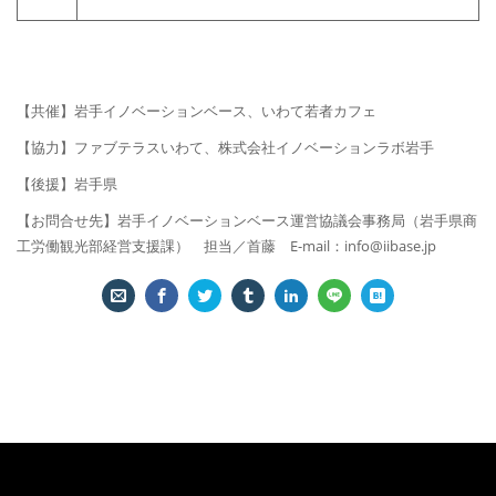
【共催】岩手イノベーションベース、いわて若者カフェ
【協力】ファブテラスいわて、株式会社イノベーションラボ岩手
【後援】岩手県
【お問合せ先】岩手イノベーションベース運営協議会事務局（岩手県商
工労働観光部経営支援課） 担当／首藤 E-mail：info@iibase.jp